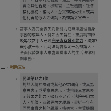
實之其他親屬、檢察官、主管機關、社會
福利機構、輔助人、意定監護受任人或其
他利害關係人之聲請，為監護之宣告。
當事人為完全喪失判斷能力或無法處理自身
事務的成年人，例如因失智症、重度精神障
礙導致當事人已經
完全沒有識別能力
，猶如3
歲小孩一般，此時法院會指定一名監護人，
全面代替當事人來處理當事人的生活法律相
關事務。
輔助宣告
民法第15之1條
對於因精神障礙或其他心智缺陷，致其為
意思表示或受意思表示，或辨識其意思表
示效果之能力，顯有不足者，法院得因本
人、配偶、四親等內之親屬、最近一年有
同居事實之其他親屬、檢察官、主管機關