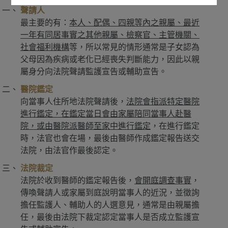
聲請人
最主要的有：
本人、配偶、四親等內之親屬、最近
一年有同居事實之其他親屬、檢察官、主管機關、
社會福利機構
等，所以常見的情形通常是子女認為
父母因為疾病或老化已經喪失判斷能力，因此以親
屬身分向法院聲請監護宣告或輔助宣告。
醫院鑑定
向當事人住所地法院聲請後，
法院會指派特定醫院
進行鑑定，在鑑定當日會由家屬陪同當事人赴醫
院，或由醫院派醫師至家中進行鑑定
，在進行鑑定
時，法官也會在場，最後由醫師作成鑑定報告送交
法院，由法官作最後認定。
法院裁定
法院於收到醫師的鑑定報告後，
會開庭調查事實
，
傳喚聲請人或家屬到庭說明當事人的近況，並徵詢
擔任監護人、輔助人的人選意見，通常是由親屬擔
任，最後由法院下裁定認定當事人是否成立監護宣