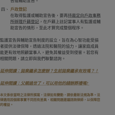
告或輔助宣告。
戶政登記
在取得監護或輔助宣告後，要再
持裁定向戶政事務
所辦理戶籍登記
，在戶籍上註記當事人有監護或輔
助宣告的情形，至此才算完成整個程序。
監護宣告與輔助宣告制度的設立，旨在為心智功能受損
者提供法律保障，透過法院和醫院的協力，讓家庭成員
能更有效地照顧當事人，避免其權益受到侵害。若您有
相關問題，請立即與我們聯繫諮詢。
延伸閱讀：拋棄繼承怎麼辦？生前拋棄繼承有效嗎？！
延伸閱讀：父親過世了，可以用他的錢辦葬禮嗎?
本文係依當時之法律所撰寫，法律如有變動，請依最新法規為準。法
律適用因個案事實不同而有差異，相關問題建議諮詢律師，以保障您
的權益。