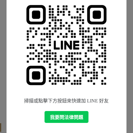
為獨資、合夥營業或為法人之負責人。
為消費借貸、消費寄託、保證、贈與或信
託。
為訴訟行為。
為和解、調解、調處或簽訂仲裁契約。
為不動產、船舶、航空器、汽車或其他重要
財產之處分、設定負擔、買賣、租賃或借
貸。
為遺產分割、遺贈、拋棄繼承權或其他相關
權利。
法院依輔助人的聲請，所指定之其他行為。
因為輔助宣告的當事人仍然保有一定的判斷
能力，只是判斷能力比一般人差，因此除
了上面的事項需要輔助人同意以外，
其他
掃描或點擊下方按鈕來快速加 LINE 好友
的事情一概與一般人無異，仍然可以自己
做相關法律行為
。
我要問法律問題
聲請宣告的程序與步驟