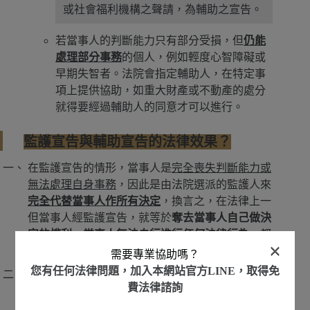
或社會福利機構之聲請，為輔助之宣告。
若當事人的判斷能力只有部分受損，但
仍能
處理部分事務
的個人，例如輕度心智障礙或
早期失智者。法院會指定輔助人，在特定事
項上提供協助，如重大財產或不動產的處分
就得要經過輔助人的同意才可以進行。
監護宣告與輔助宣告的法律效果？
在監護宣告的情形，當事人是
完全喪失判斷能力或
無法處理自身事務
，因此是由法院選派的監護人來
完全代替當事人作所有決定
，換言之，在法律上一
但當事人經監護宣告，就等於
奪去當事人自己做決
定的權利，當事人無法自行進行任何法律行為
，都
×
必須交由監護人來進行。
需要專業協助嗎？
您有任何法律問題，加入本網站官方LINE，取得免
在輔助宣告的情形，在進行下列事項的法律行為
費法律諮詢
時，除非是單純的讓當事人獲得利益，或是日常生
活必需，不然就通通
需要輔助人同意才能生效
：