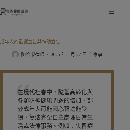
跳
至
主
要
內
容
成年人的監護宣告與輔助宣告
陳怡榮律師
2025 年 1 月 27 日
家事
在現代社會中，隨著高齡化與
各類精神健康問題的增加，部
分成年人可能因心智功能受
損，無法完全自主處理日常生
活或法律事務。例如：失智症