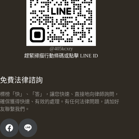
@405kcxry
趕緊掃描行動條碼或點擊 LINE ID
免費法律諮詢
標榜「快」、「答」，讓您快速、直接地向律師詢問，
確保獲得快速、有效的處理。有任何法律問題，請加好
友聯繫我們。