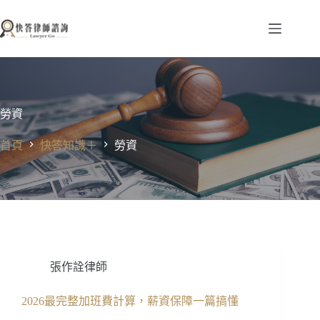
跳
至
主
要
內
容
勞資
首頁
快答知識＋
勞資
張作詮律師
2026最完整加班費計算，薪資保障一篇搞懂