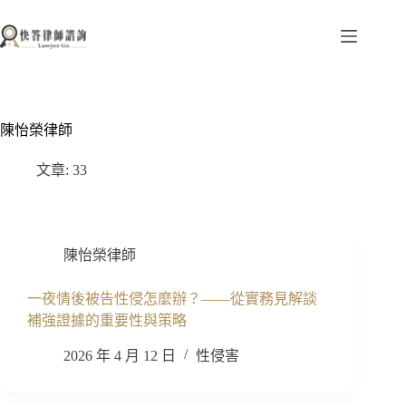
跳
至
主
要
內
容
陳怡榮律師
文章: 33
陳怡榮律師
一夜情後被告性侵怎麼辦？——從實務見解談
補強證據的重要性與策略
2026 年 4 月 12 日
性侵害