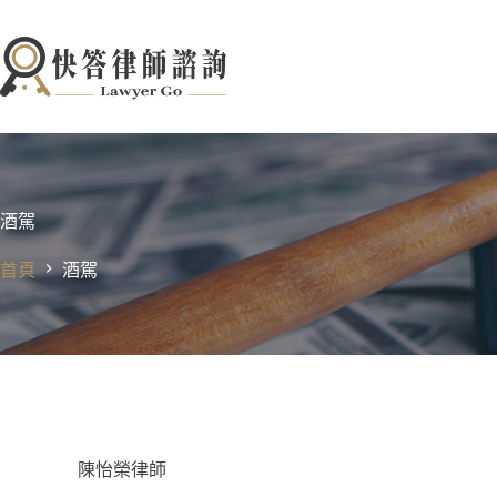
跳
至
主
要
內
容
酒駕
首頁
酒駕
陳怡榮律師