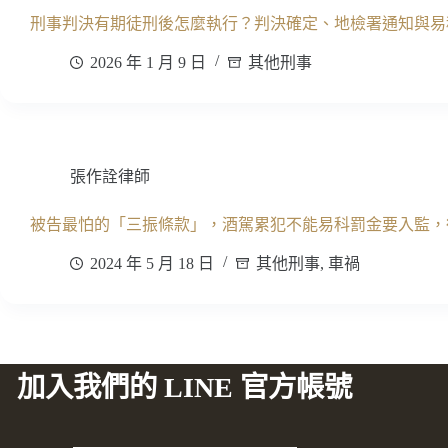
刑事判決有期徒刑後怎麼執行？判決確定、地檢署通知與易
2026 年 1 月 9 日
其他刑事
張作詮律師
被告最怕的「三振條款」，酒駕累犯不能易科罰金要入監，
2024 年 5 月 18 日
其他刑事
,
車禍
加入我們的 LINE 官方帳號