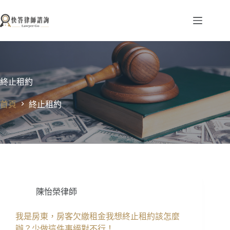
跳
至
主
要
內
容
終止租約
首頁
終止租約
陳怡榮律師
我是房東，房客欠繳租金我想終止租約該怎麼
辦？少做這件事絕對不行！