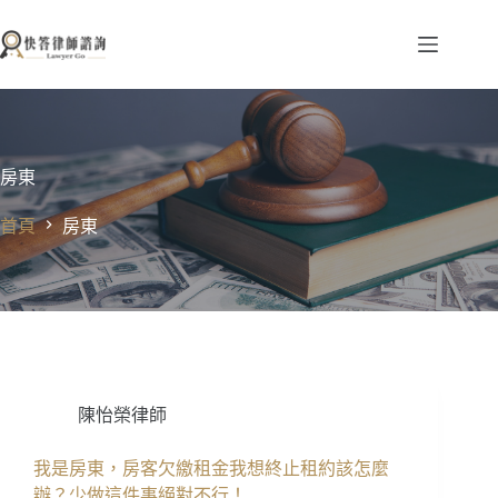
跳
至
主
要
內
容
房東
首頁
房東
陳怡榮律師
我是房東，房客欠繳租金我想終止租約該怎麼
辦？少做這件事絕對不行！