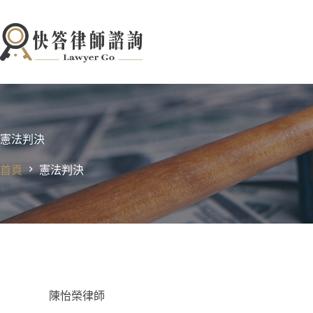
跳
至
主
要
內
容
憲法判決
首頁
憲法判決
陳怡榮律師