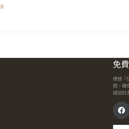
決
免費
標榜「
問，確
請加好