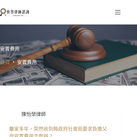
跳
至
主
要
內
容
安置費用
首頁
安置費用
陳怡榮律師
離家多年，突然收到縣政府社會局要求負擔父
母安置費用怎麼辦？