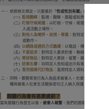
依照條文規定，只要基於「
性或性別有關
」的目的對別人
監視觀察
：監視、觀察、跟蹤或知悉特定人行蹤
盯梢守候尾隨
：以盯梢、守候、尾隨或其他類似方
入或活動之場所。
對他人為嘲弄、歧視、辱罵
：對特定人為警告、威
或動作。
以網路或通訊方式騷擾
：以電話、傳真、電子通訊
不當追求
：對特定人要求約會、聯絡或為其他追求
寄送物品
：對特定人寄送、留置、展示或播送文字
妨害名譽
：向特定人告知或出示有害其名譽之訊息
冒用個資代訂物品
：濫用特定人資料或未經其同意
同時，實務常見行為人為追求被害人，也會對被害人的
配
種與被害人社會生活關係密切之人納入保護，若
對這些人
跟騷行為會有甚麼處罰？
當有跟騷行為發生以後，
被害人報警
，我們的跟騷制度會開始兩