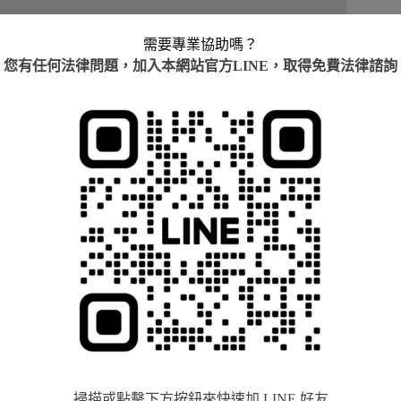
反覆做出
的下列行為，就有可能成立跟騷行為：
需要專業協助嗎？
您有任何法律問題，加入本網站官方LINE，取得免費法律諮詢
式接近特定人之住所、居所、學校、工作場所、經常出
脅、嘲弄、辱罵、歧視、仇恨、貶抑或其他相類之言語
、網際網路或其他設備，對特定人進行干擾。
行為。
、圖畫、聲音、影像或其他物品。
或物品。
，訂購貨品或服務。
偶、父母、小孩、同居親屬
進行騷擾，為因此也有將此
為騷擾行為，也算是本法規定的跟騷行為
。
個程序：
掃描或點擊下方按鈕來快速加 LINE 好友