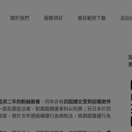
關於我們
服務項目
書狀範例下載
訴訟
追求二年的粉絲殺害
、同年亦有
四起婦女受到前親密伴
一部反跟追法案，對跟蹤騷擾者科以刑責；另日本於西
殺害，遂於次年通過纏擾行為規制法，將跟蹤騷擾行為