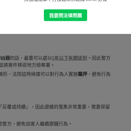
我要問法律問題
的作為欠缺自覺，因此會先由警方核發告誡書給行為
內
，被害人都可以向法院
聲請核發保護令
，若行為人違反
帶凶器
的話，最重可以處以
5年以下有期徒刑
。因此警方
並將案件移送地方檢察署。
情形，法院這時候還可以對行為人實施
羈押
，避免行為
「反覆或持續」，因此證據的蒐集非常重要，需要保留
給警方，避免加害人繼續跟騷行為。