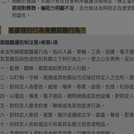
相較於我國，早期只有在社會秩序維護法裡規定「無正當理
罰相對輕微，嚇阻力明顯不足
，且也無法及時對正在遭受
的誕生。
甚麼樣的行為會變跟騷行為？
跟蹤騷擾防制法第3條第1項
本法所稱跟蹤騷擾行為，指以人員、車輛、工具、設備、電子通
其意願且與性或性別有關之下列行為之一，使之心生畏怖，足以
一、監視、觀察、跟蹤或知悉特定人行蹤。
二、以盯梢、守候、尾隨或其他類似方式接近特定人之住所、居
三、對特定人為警告、威脅、嘲弄、辱罵、歧視、仇恨、貶抑或
四、以電話、傳真、電子通訊、網際網路或其他設備，對特定人
五、對特定人要求約會、聯絡或為其他追求行為。
六、對特定人寄送、留置、展示或播送文字、圖畫、聲音、影像
七、向特定人告知或出示有害其名譽之訊息或物品。
八、濫用特定人資料或未經其同意，訂購貨品或服務。