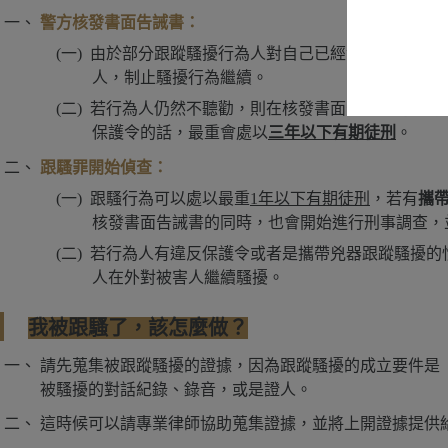
警方核發書面告誡書：
由於部分跟蹤騷擾行為人對自己已經實際影響他人
人，制止騷擾行為繼續。
若行為人仍然不聽勸，則在核發書面告誡書的
2年
保護令的話，最重會處以
三年以下有期徒刑
。
跟騷罪開始偵查：
跟騷行為可以處以最重
1年以下有期徒刑
，若有
攜
核發書面告誡書的同時，也會開始進行刑事調查，
若行為人有違反保護令或者是攜帶兇器跟蹤騷擾的
人在外對被害人繼續騷擾。
我被跟騷了，該怎麼做？
請先蒐集被跟蹤騷擾的證據，因為跟蹤騷擾的成立要件是
被騷擾的對話紀錄、錄音，或是證人。
這時候可以請專業律師協助蒐集證據，並將上開證據提供