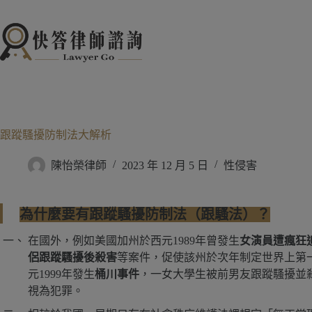
跳
至
主
要
內
容
跟蹤騷擾防制法大解析
陳怡榮律師
2023 年 12 月 5 日
性侵害
為什麼要有跟蹤騷擾防制法（跟騷法）？
在國外，例如美國加州於西元1989年曾發生
女演員遭瘋狂
侶跟蹤騷擾後殺害
等案件，促使該州於次年制定世界上第
元1999年發生
桶川事件
，一女大學生被前男友跟蹤騷擾並
視為犯罪。