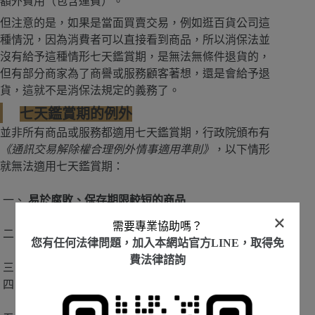
額外費用（包含運費）。
但注意的是，如果是當面買賣交易，例如逛百貨公司這
種情況，因為消費者可以直接看到商品，所以消保法並
沒有給予這種情形七天鑑賞期，是無法無條件退貨的，
但有部分商家為了商譽或服務顧客著想，還是會給予退
貨，這就不是消保法規定的義務了。
七天鑑賞期的例外
並非所有商品或服務都適用七天鑑賞期，行政院頒布有
《通訊交易解除權合理例外情事適用準則》
，以下情形
就無法適用七天鑑賞期：
易於腐敗、保存期限較短的商品
×
如：水果、海鮮等生鮮食品
需要專業協助嗎？
客製化商品
您有任何法律問題，加入本網站官方LINE，取得免
如：刻字飾品、訂製服裝
費法律諮詢
報紙、期刊或雜誌
已拆封的影音或軟體
如CD、DVD