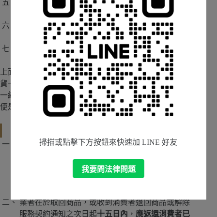
線上數位商品
如：線上遊戲、手遊
已拆封的個人衛生用品
如：內衣、刮鬍刀
機票
上面七種類別的商品，有的是性質上容易腐敗，如果退
貨一來一往商品可能就變質了，有的是線上軟體，只要
一經使用可能就已經滿足消費者需求了，這些情形，即
便是線上購物，也不能無條件在七天內退貨。
如何行使七天鑑賞期
掃描或點擊下方按鈕來快速加 LINE 好友
消費者可以以直接退回商品，或書面通知方式解除
契約，除當事人間有另外約定的情形以外，業者應
於收到通知之次日起
十五日內
，至原交付處所或約
我要問法律問題
定處所取回商品。換言之，也就是
業者得要負擔退
貨的運費
。
業者在於取回商品，或收到消費者退回商品或解除
服務契約通知之次日起
十五日內
，
應返還消費者已