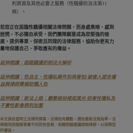
利資源及其他必要之服務（性騷擾防治法第11
條）。
若您正在面臨性騷擾相關法律問題，而身處黑暗、感到
迷惘，不必獨自承受，我們團隊願意成為您堅強的後
盾，提供專業、保密且同理的法律服務，協助你更有力
量地保護自己、爭取應有的權益。
延伸閱讀：跟蹤騷擾防制法大解析
延伸閱讀：性自主、性隱私案件別再害怕!被害人提告權
益與律師費補助懶人包
延伸閱讀：新法上路：嚴懲偷拍裙底風光 妨害性隱私及
不實性影像罪刑加重
本文係依當時之法律所撰寫，法律如有變動，請依最新法規為準。法
律適用因個案事實不同而有差異，相關問題建議諮詢律師，以保障您
的權益。