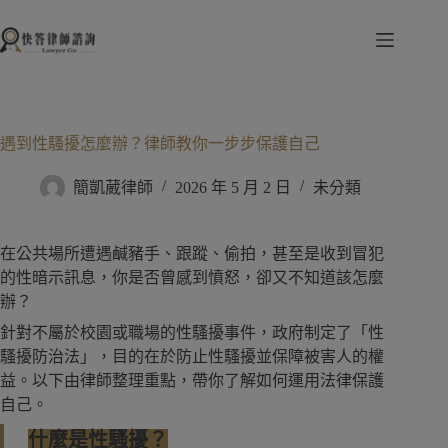
跳
至
主
要
內
容
遇到性騷擾怎麼辦？律師教你一步步保護自己
簡凱葳律師
2026 年 5 月 2 日
未分類
在公共場所遭遇鹹豬手、跟蹤、偷拍，甚至是收到冒犯
的性暗示訊息，你是否曾感到憤怒，卻又不知道該怎麼
辦？
針對不屬於校園或職場的性騷擾事件，政府制定了「性
騷擾防治法」，目的在於防止性騷擾並保障被害人的權
益。以下由律師整理重點，帶你了解如何運用法律保護
自己。
什麼是性騷擾？