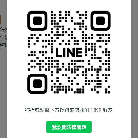
警察機關提出。
行為人的法律責任
行為人經調查屬實後，將面臨行政罰鍰、民事求償，若
性騷擾之態樣為突襲觸摸被害人的臀部、胸部或其他身
體隱私處，行為人甚至有可能遭受刑事訴追：
行政罰鍰：一般性騷擾處1萬至10萬元罰鍰；權勢
性騷擾處6萬至60萬元罰鍰（性騷擾防治法第27
條）。
民事損害賠償：被害人得請求財產或非財產上之損
害賠償、精神慰撫金，被害人並得請求回覆名譽之
事當處分。如屬於權勢性騷擾，甚至可能需賠償損
害額1倍至3倍之懲罰性賠償金（性騷擾防治法第12
掃描或點擊下方按鈕來快速加 LINE 好友
條）。
刑事責任：意圖性騷擾，乘人不及抗拒而為親吻、
我要問法律問題
擁抱或觸摸臀部、胸部或其他私密部位者，最重可