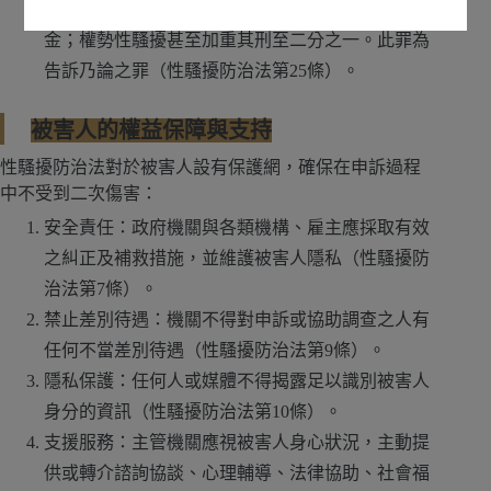
處2年以下有期徒刑、拘役或併科10萬元以下罰
金；權勢性騷擾甚至加重其刑至二分之一。此罪為
告訴乃論之罪（性騷擾防治法第25條）。
被害人的權益保障與支持
性騷擾防治法對於被害人設有保護網，確保在申訴過程
中不受到二次傷害：
安全責任：政府機關與各類機構、雇主應採取有效
之糾正及補救措施，並維護被害人隱私（性騷擾防
治法第7條）。
禁止差別待遇：機關不得對申訴或協助調查之人有
任何不當差別待遇（性騷擾防治法第9條）。
隱私保護：任何人或媒體不得揭露足以識別被害人
身分的資訊（性騷擾防治法第10條）。
支援服務：主管機關應視被害人身心狀況，主動提
供或轉介諮詢協談、心理輔導、法律協助、社會福