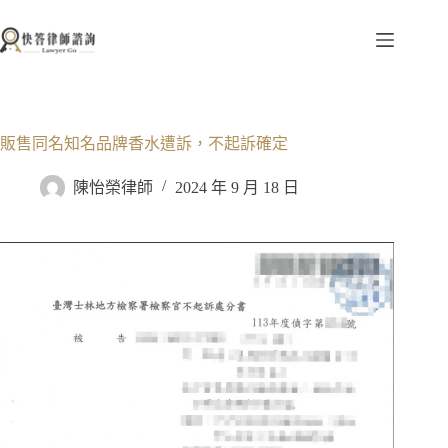
跳
至
主
要
內
容
販售同名知名品牌香水遭訴，不起訴確定
陳怡榮律師
2024 年 9 月 18 日