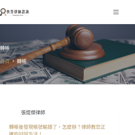
跳
至
主
要
內
容
轉帳
首頁
轉帳
張焜傑律師
轉帳後發現帳號輸錯了，怎麼辦？律師教您正
確的討回方法！