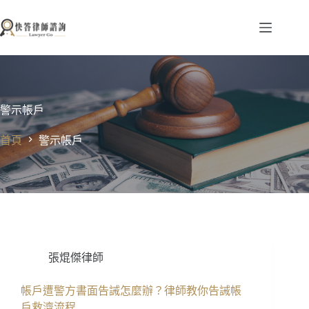
跳
至
主
要
內
容
警示帳戶
首頁
警示帳戶
張焜傑律師
帳戶遭警方書面告誡怎麼辦？律師教你告誡帳
戶救濟流程