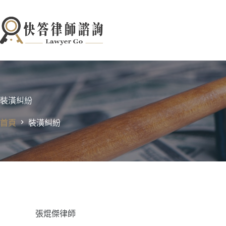
跳
至
主
要
內
容
裝潢糾紛
首頁
裝潢糾紛
張焜傑律師