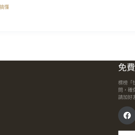
搞懂
免費
標榜「
問，確
請加好