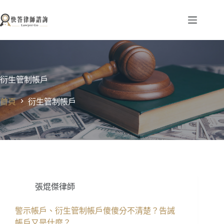
跳
至
主
要
內
容
衍生管制帳戶
首頁
衍生管制帳戶
張焜傑律師
警示帳戶、衍生管制帳戶傻傻分不清楚？告誡
帳戶又是什麼？