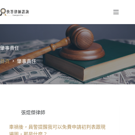
跳
至
主
要
內
容
肇事責任
首頁
肇事責任
張焜傑律師
車禍後，員警提醒我可以免費申請初判表跟現
場圖，那是什麼？