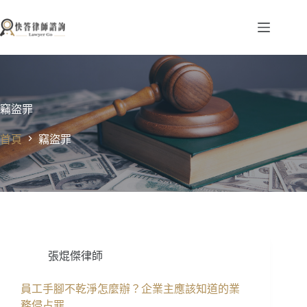
跳
至
主
要
內
容
竊盜罪
首頁
竊盜罪
張焜傑律師
員工手腳不乾淨怎麼辦？企業主應該知道的業
務侵占罪