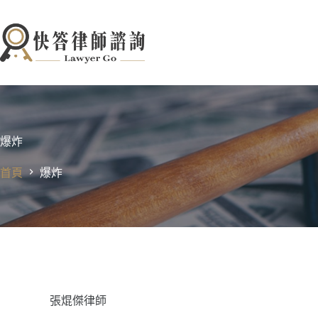
跳
至
主
要
內
容
爆炸
首頁
爆炸
張焜傑律師