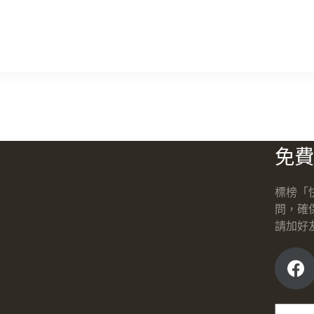
免費
標榜「
問，確
請加好