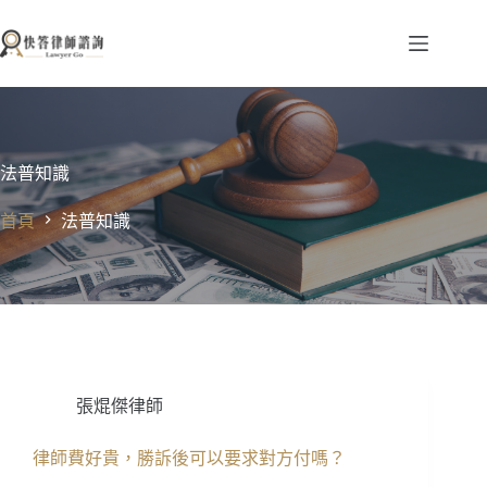
跳
至
主
要
內
容
法普知識
首頁
法普知識
張焜傑律師
律師費好貴，勝訴後可以要求對方付嗎？