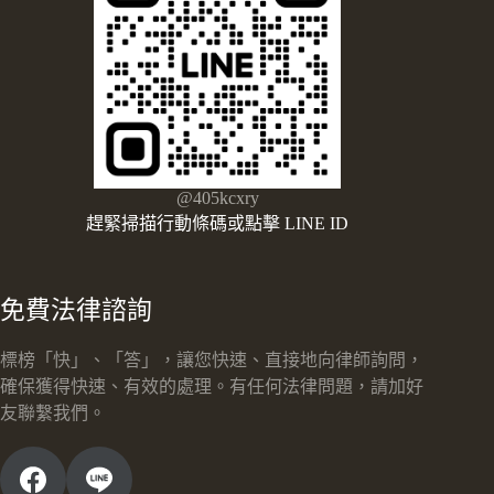
@405kcxry
趕緊掃描行動條碼或點擊 LINE ID
免費法律諮詢
標榜「快」、「答」，讓您快速、直接地向律師詢問，
確保獲得快速、有效的處理。有任何法律問題，請加好
友聯繫我們。