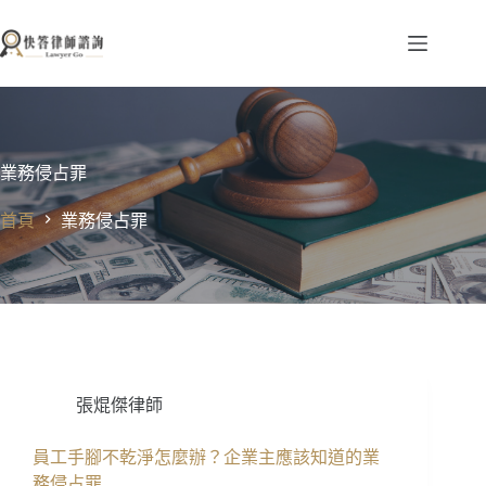
跳
至
主
要
內
容
業務侵占罪
首頁
業務侵占罪
張焜傑律師
員工手腳不乾淨怎麼辦？企業主應該知道的業
務侵占罪