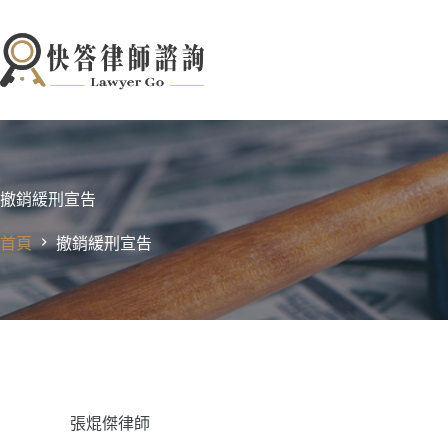
跳
至
主
要
內
容
撤銷緩刑宣告
首頁
撤銷緩刑宣告
張焜傑律師