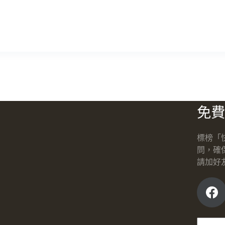
免費
標榜「
問，確
請加好