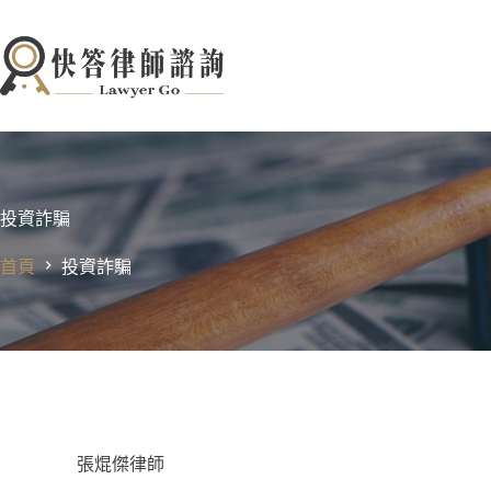
跳
至
主
要
內
容
投資詐騙
首頁
投資詐騙
張焜傑律師