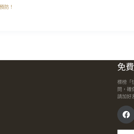
預防！
免費
標榜「
問，確
請加好