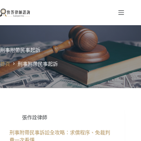
跳
至
主
要
內
容
刑事附帶民事起訴
首頁
刑事附帶民事起訴
張作詮律師
刑事附帶民事訴訟全攻略：求償程序、免裁判
費一次看懂