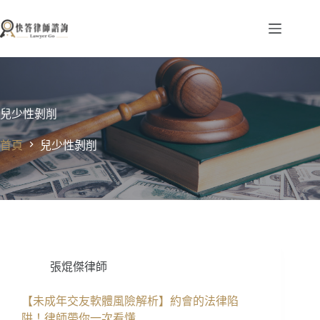
跳
至
主
要
內
容
兒少性剝削
首頁
兒少性剝削
張焜傑律師
【未成年交友軟體風險解析】約會的法律陷
阱！律師帶你一次看懂