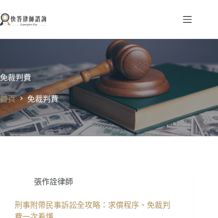
跳
至
主
要
內
容
免裁判費
首頁
免裁判費
張作詮律師
刑事附帶民事訴訟全攻略：求償程序、免裁判
費一次看懂