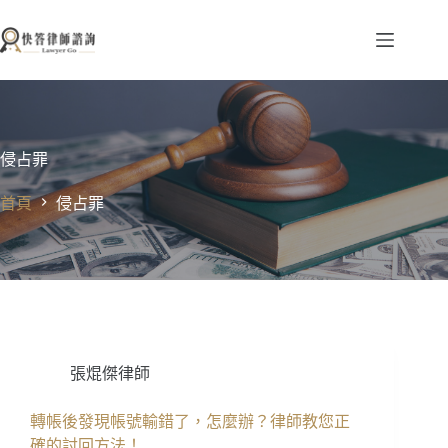
跳
至
主
要
內
容
侵占罪
首頁
侵占罪
張焜傑律師
轉帳後發現帳號輸錯了，怎麼辦？律師教您正
確的討回方法！