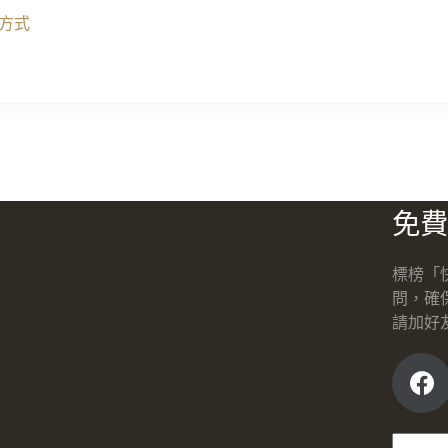
方式
免費
標榜「
問，確
請加好