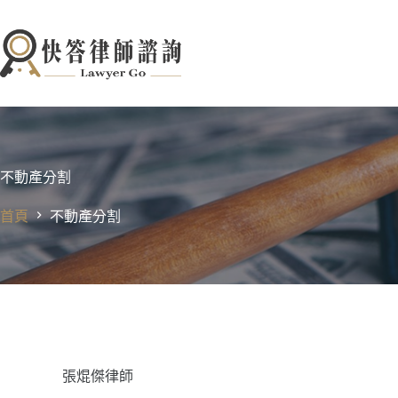
跳
至
主
要
內
容
不動產分割
首頁
不動產分割
張焜傑律師