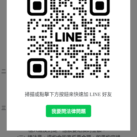
災，依照民法第434條規定，只有承租人存
有「故意或重大過失」時，才要負責賠
償。這樣的規定在現今的時空背景下，對
於出租人可能會有權利保障不足的疑慮。
上述失火責任屬於
任意規定
，房東可以特約
排除。
如要排除，可以租約載明「
承租人應負善良
管理人之注意義務，保管、使用租賃住
宅，並排除民法第434條之適用
。」
連帶保證人
如果擔心承租人違約不支付房租、違約金時
導致求償無門，在簽訂租約時可以
額外約
定連帶保證人及相關條款，確保租金及損
掃描或點擊下方按鈕來快速加 LINE 好友
害賠償的履行
。
違約金與損害賠償
我要問法律問題
預定責任針對承租人常見且不容易舉證的違
約事由，出租人可以事先約定好，如果承
租人違反約定，應該要賠償的金額。