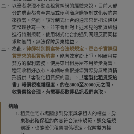
以筆者處理不動產租賃糾紛的經驗來說，目前大部
分的房東都會至書局或便利商店購買制式化契約書
來撰寫。然而，該等制式化合約通常只是把法條規
定整理抄寫一次，並不會針對上述常見的租賃糾紛
進行特別規範，使用制式化合約遇到問題反而同樣
求助無門，無法保障房東權益。
為此，
律師特別撰寫符合法規規定、更合乎實際租
賃需求的租賃契約書
，能有效定紛止爭，明確租賃
雙方的權利義務，使房東出租房屋不用步步為營，
穩定收租好放心。本網站會根據您實際房屋租賃情
形提供「客製化租賃契約書」。
「客製化租賃契約
書」報價視複雜程度，約在8000至20000元之間，
收費價格合理，有需要都歡迎私訊我們索取
。
結論
租賃住宅市場關係到房東與承租人的權益，房
東務必確保租約內容符合法律規範，避免違規
罰鍰，也能確保租賃關係穩定，保障雙方權