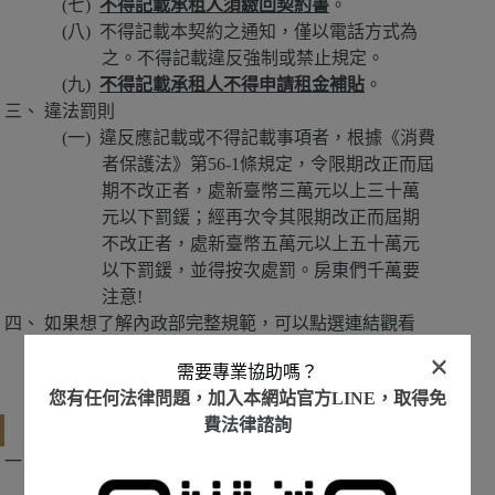
不得記載承租人須繳回契約書
。
不得記載本契約之通知，僅以電話方式為
之。不得記載違反強制或禁止規定。
不得記載承租人不得申請租金補貼
。
違法罰則
違反應記載或不得記載事項者，根據《消費
者保護法》第56-1條規定，令限期改正而屆
期不改正者，處新臺幣三萬元以上三十萬
元以下罰鍰；經再次令其限期改正而屆期
不改正者，處新臺幣五萬元以上五十萬元
以下罰鍰，並得按次處罰。房東們千萬要
注意!
如果想了解內政部完整規範，可以點選連結觀看
《住宅租賃定型化契約應記載及不得記載事項》
全
×
需要專業協助嗎？
文。
您有任何法律問題，加入本網站官方LINE，取得免
費法律諮詢
房屋出租，房東須特別注意的租賃條款
失火責任
如果未特別規範，就租賃標的使用時發生火