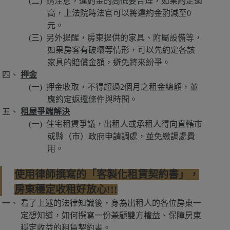
請注意，違約金的高低要合理，如果約定過
高，上法院時法官可以將違約金酌減至0
元。
另外提醒，房東提供的家具、附屬設備等，
如果房客有破壞等情形，可以先約定各該
家具的賠償金額，避免將來紛爭。
押金
押金收取，不得超過2個月之租金總額，並
應約定返還條件與時間。
租屋爭端解決
住宅租賃爭議，出租人或承租人得向直轄市
或縣（市）政府申請調處，並免繳調處費
用。
使用律師撰寫的
「客製化租賃契約書」
，
房東穩定收租好放心!!!
看了上述的法律知識後，身為出租人的各位房東一
定想知道，如何撰寫一份兼顧雙方權益、保障房東
穩定收益的租賃契約書。