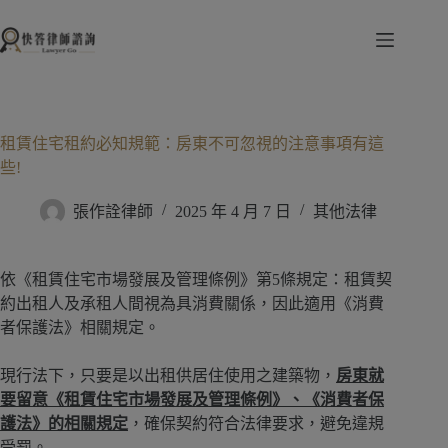
跳
至
主
要
內
容
租賃住宅租約必知規範：房東不可忽視的注意事項有這
些!
張作詮律師
2025 年 4 月 7 日
其他法律
依《租賃住宅市場發展及管理條例》第5條規定：租賃契
約出租人及承租人間視為具消費關係，因此適用《消費
者保護法》相關規定。
現行法下，只要是以出租供居住使用之建築物，
房東就
要留意《租賃住宅市場發展及管理條例》、《消費者保
護法》的相關規定
，確保契約符合法律要求，避免違規
受罰。