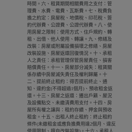
時間。六、租賃期間相關費用之支付：管
理費、水費、電費、瓦斯費。七、稅費負
擔之約定：房屋稅、地價稅、印花稅、簽
約代辦費、公證費、公證代辦費。八、使
用房屋之限制：使用方式、住戶規約、轉
租、出借、他人使用、轉讓。九、修繕及
改裝：房屋或附屬設備損壞之修繕、房屋
改裝設施、房屋返還回復情況。十、承租
人之責任：承租管理保管房屋責任、損害
賠償責任。十一、房屋部分滅失：租賃關
係存續中房屋滅失責任及權利歸屬。十
二、提前終止租約：得否提前終止、通
知、違約金(不得超過1個月)、預收租金返
還。十三、房屋之返還：遷出戶籍、屋況
及設備點交、未繳清費用支付。十四、房
屋所有權之讓與：租約存續、押金與預收
租金。十五、出租人終止租約：終止租約
條件(未繳租金或應負擔費用達2個月、違反
使用限制、擅自改裝設施)。十六、承租人