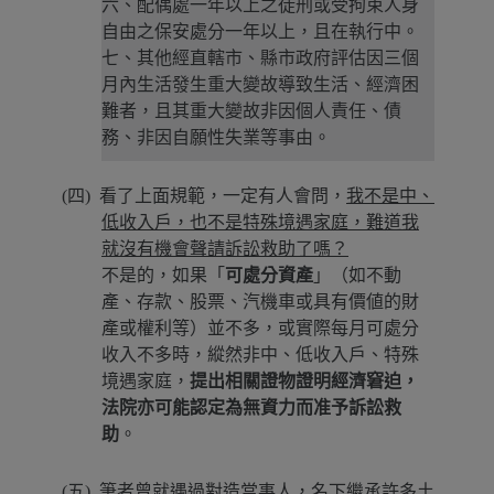
六、配偶處一年以上之徒刑或受拘束人身
自由之保安處分一年以上，且在執行中。
七、其他經直轄市、縣市政府評估因三個
月內生活發生重大變故導致生活、經濟困
難者，且其重大變故非因個人責任、債
務、非因自願性失業等事由。
看了上面規範，一定有人會問，
我不是中、
低收入戶，也不是特殊境遇家庭，難道我
就沒有機會聲請訴訟救助了嗎？
不是的，如果「
可處分資產
」（如不動
產、存款、股票、汽機車或具有價値的財
產或權利等）並不多，或實際每月可處分
收入不多時，縱然非中、低收入戶、特殊
境遇家庭，
提出相關證物證明經濟窘迫，
法院亦可能認定為無資力而准予訴訟救
助
。
筆者曾就遇過對造當事人，名下繼承許多土