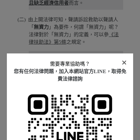
且缺乏經濟信用者
而言。
由上開法律可知，聲請訴訟救助以聲請人
「
無資力
」為要件，何謂「無資力」呢？
法律對於「無資力」的定義，可以參
《法
律扶助法》第5條
之規定。
《法律扶助法》第5條第1項：
×
需要專業協助嗎？
本法所稱無資力者，係指下列情形之一：
您有任何法律問題，加入本網站官方LINE，取得免
一、符合社會救助法規定之
低收入戶、中
費法律諮詢
低收入戶
。
二、
符合特殊境遇家庭扶助條例第四條第
一項之特殊境遇家庭
。
三、其可處分之資產及每月可處分之收入
低於一定標準。
《特殊境遇家庭扶助條例》第4條第1項：
本條例所稱特殊境遇家庭，指申請人其家
庭總收入按全家人口平均分配，每人每月