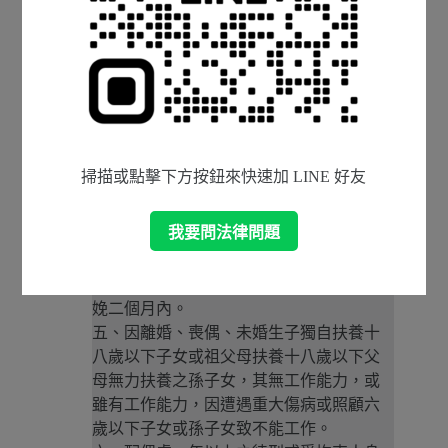
未超過政府當年公布最低生活費二點五倍
及臺灣地區平均每人每月消費支出一點五
倍，且家庭財產未超過中央主管機關公告
之一定金額，並具有下列情形之一者：
一、六十五歲以下，其配偶死亡，或失蹤
經向警察機關報案協尋未獲達六個月以
上。
掃描或點擊下方按鈕來快速加 LINE 好友
二、因配偶惡意遺棄或受配偶不堪同居之
虐待，經判決離婚確定或已完成協議離婚
我要問法律問題
登記。
三、家庭暴力受害。
四、未婚懷孕婦女，懷胎三個月以上至分
娩二個月內。
五、因離婚、喪偶、未婚生子獨自扶養十
八歲以下子女或祖父母扶養十八歲以下父
母無力扶養之孫子女，其無工作能力，或
雖有工作能力，因遭遇重大傷病或照顧六
歲以下子女或孫子女致不能工作。