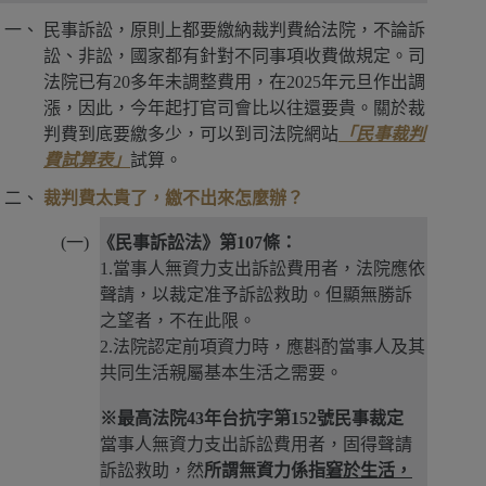
民事訴訟，原則上都要繳納裁判費給法院，不論訴
訟、非訟，國家都有針對不同事項收費做規定。司
法院已有20多年未調整費用，在2025年元旦作出調
漲，因此，今年起打官司會比以往還要貴。關於裁
判費到底要繳多少，可以到司法院網站
「民事裁判
費試算表」
試算。
裁判費太貴了，繳不出來怎麼辦？
《民事訴訟法》第107條：
1.當事人無資力支出訴訟費用者，法院應依
聲請，以裁定准予訴訟救助。但顯無勝訴
之望者，不在此限。
2.法院認定前項資力時，應斟酌當事人及其
共同生活親屬基本生活之需要。
※最高法院43年台抗字第152號民事裁定
當事人無資力支出訴訟費用者，固得聲請
訴訟救助，然
所謂無資力係指
窘於生活，