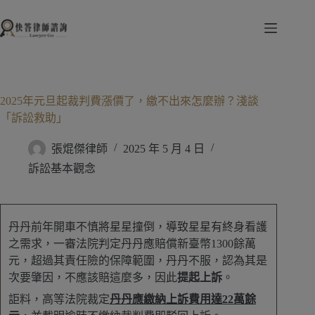
跳
至
主
要
內
容
2025年元旦起裁判費漲價了，繳不出來怎麼辦？淺談
「訴訟救助」
張焜傑律師
2025 年 5 月 4 日
訴訟基本觀念
丹丹前年開車不慎將星星撞倒，導致星星有終身看護
之需求，一審法院判定丹丹應賠償新臺幣1300餘萬
元，超過其責任險的保障範圍，丹丹不服，認為其是
次要肇因，不應該賠這麼多，因此
提起上訴
。
詎料，高等法院裁定
丹丹應繳納上訴費用達22萬餘