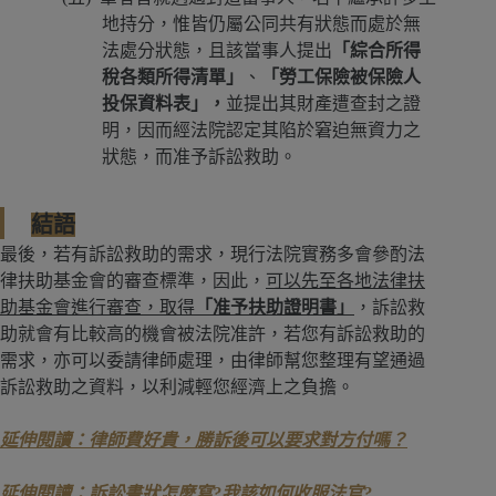
地持分，惟皆仍屬公同共有狀態而處於無
法處分狀態，且該當事人提出
「綜合所得
稅各類所得清單」
、
「勞工保險被保險人
投保資料表」，
並提出其財產遭查封之證
明，因而經法院認定其陷於窘迫無資力之
狀態，而准予訴訟救助。
結語
最後，若有訴訟救助的需求，現行法院實務多會參酌法
律扶助基金會的審查標準，因此，
可以先至各地法律扶
助基金會進行審查，取得
「准予扶助證明書」
，訴訟救
助就會有比較高的機會被法院准許，若您有訴訟救助的
需求，亦可以委請律師處理，由律師幫您整理有望通過
訴訟救助之資料，以利減輕您經濟上之負擔。
延伸閱讀：律師費好貴，勝訴後可以要求對方付嗎？
延伸閱讀：訴訟書狀怎麼寫?我該如何收服法官?