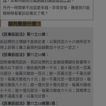
元
，並載明
逾時不繳納裁判費即駁回上訴
。
丹丹一時間拿不出這麼多錢，非常苦惱，難道就只能
眼睜睜看著訴訟確定了嗎？
裁判費是什麼？
《民事訴訟法》第77之12條：
訴訟標的之價額不能核定者，以第四百六十六條所定不
得上訴第三審之最高利益額數加十分之一定之。
《民事訴訟法》第77之13條：
因財產權而起訴，其訴訟標的之金額或價額在新臺幣十
萬元以下部分，徵收裁判費一千元；逾十萬元至一百萬
元部分，每萬元徵收一百元；逾一百萬元至一千萬元部
分，每萬元徵收九十元；逾一千萬元至一億元部分，每
萬元徵收八十元；逾一億元至十億元部分，每萬元徵收
七十元；逾十億元部分，每萬元徵收六十元；其畸零之
數不滿萬元者，以萬元計算。
《民事訴訟法》第77之14條第1項：