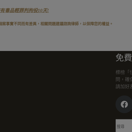
有毒品輕罪判拘役10天!
個案事實不同而有差異，相關問題建議諮詢律師，以保障您的權益。
免費
標榜「
問，確
請加好