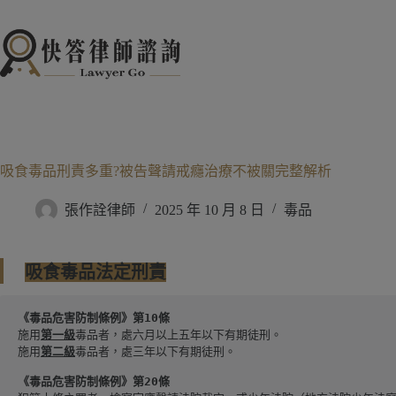
跳
至
主
要
內
容
吸食毒品刑責多重?被告聲請戒癮治療不被關完整解析
張作詮律師
2025 年 10 月 8 日
毒品
吸食毒品法定刑責
《毒品危害防制條例》第10條
施用
第一級
毒品者，處六月以上五年以下有期徒刑。
施用
第二級
毒品者，處三年以下有期徒刑。
《毒品危害防制條例》第20條