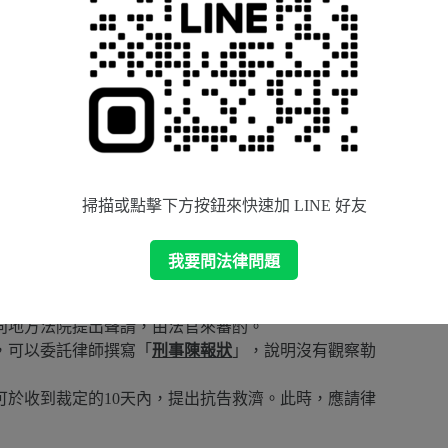
可向檢察官提出「戒癮治療聲請」
。
療之緩起訴處分。但無礙其完成戒癮治療之期程者，不
起公訴或判決有罪確定。
刑。
，一旦確認驗出被告有吸毒後，可能會直接向法院聲請
被抓，一定要馬上與律師討論，盡快送出書狀才能及時
掃描或點擊下方按鈕來快速加 LINE 好友
我要問法律問題
辦?
向地方法院提出聲請，由法官來審酌。
，可以委託律師撰寫「
刑事陳報狀
」，說明沒有觀察勒
於收到裁定的10天內，提出抗告救濟。此時，應請律