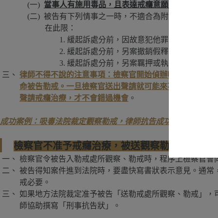
當事人有施用毒品，且表達戒癮意願，律師或本人
被告有下列情事之一時，不適合為附命完成戒癮治
在此限：
緩起訴處分前，因故意犯他罪，經檢察官提
緩起訴處分前，另案撤銷假釋，等待入監服
緩起訴處分前，另案羈押或執行有期徒刑。
律師不得不說的注意事項：檢察官開始偵辦吸食毒品案件
命被告勒戒。一旦檢察官送出聲請就可能來不及了。吸毒
聲請戒癮治療
，才不會錯過機會
。
成功案例：吸毒法院裁定觀察勒戒，律師抗告成功免被關
檢察官不准予戒癮治療，被送觀察勒戒，該怎麼
檢察官令被告入勒戒處所觀察、勒戒時，程序上檢察官會
被告得知案件進到法院時，要盡快寫書狀表示意見。通常
戒必要。
如果地方法院裁定准予被告「送勒戒處所觀察、勒戒」，可
師協助撰寫「刑事抗告狀」。