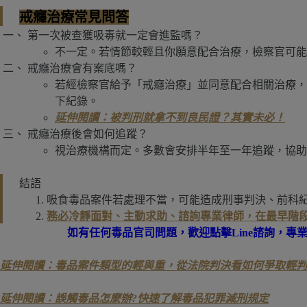
戒癮治療常見問答
第一次被查獲吸毒就一定會進監嗎？
不一定。若情節較輕且你願意配合治療，檢察官可能
戒癮治療會有案底嗎？
若經檢察官給予「戒癮治療」並同意配合相關治療，
下紀錄。
延伸閱讀：被判刑就拿不到良民證？其實未必！
戒癮治療後會如何追蹤？
視治療機構而定。多數會安排半年至一年追蹤，協助
結語
吸食毒品案件若處理不當，可能造成刑事判決、前科
務必冷靜面對、主動求助、諮詢專業律師，在最早階
如有任何毒品官司問題，歡迎點擊Line諮詢，專
延伸閱讀：毒品案件類型的輕與重，從法院判決看如何爭取輕判
延伸閱讀：誤觸毒品怎麼辦?快速了解毒品犯罪減刑規定