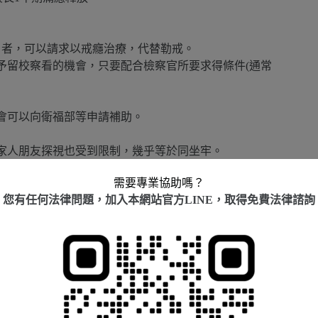
」者，可以請求以戒癮治療，代替勒戒。
予留校察看的機會，只要配合檢察官所要求得條件(通常
會可以向衛福部等申請補助。
家人朋友探視也受到限制，幾乎等於同坐牢。
醫療手段比至勒戒所關起來，更有助於遠離毒癮。
需要專業協助嗎？
療之緩起訴」優於「命被告觀察勒戒處分」。
您有任何法律問題，加入本網站官方LINE，取得免費法律諮詢
，但因為裡面都是有毒品問題之人，有時候反而容易因
療比較好。
?
準」。在偵查階段，檢察官會根據個案情形，決定是否