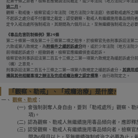
犯第十條之罪者，檢察官應聲請法院裁定，或少年法院（地方法院少年法
逾二月
。
觀察、勒戒後，檢察官或少年法院（地方法院少年法庭）依據勒戒處所之
不起訴之處分或不付審理之裁定；認受觀察、勒戒人有繼續施用毒品傾向
定令入戒治處所強制戒治，其期間為六個月以上，至無繼續強制戒治之必
《毒品危害防制條例》第24條
第二十條第一項及第二十三條第二項之程序，於檢察官先依刑事訴訟法第
六款或第八款規定，為
附條件之緩起訴處分
時，或於少年法院（地方法院
前項緩起訴處分，經撤銷者，檢察官應繼續偵查或起訴。
檢察官依刑事訴訟法第二百五十三條之二第一項第六款規定為緩起訴處分
（構）之意見。
刑事訴訟法第二百五十三條之二第一項第六款規定之緩起訴處分，
其適用
構與其他相關事項之辦法及完成戒癮治療之認定標準
，由行政院定之。
「觀察、勒戒」、「戒癮治療」是什麼?
觀察、勒戒
：
會強制剝奪人身自由，要到「勒戒處所」觀察、勒戒
項)。
認為觀察、勒戒人無繼續施用毒品傾向者，應即釋
認受觀察、勒戒人有繼續施用毒品傾向者，檢察官
間為6個月以上，至無繼續強制戒治之必要為止，