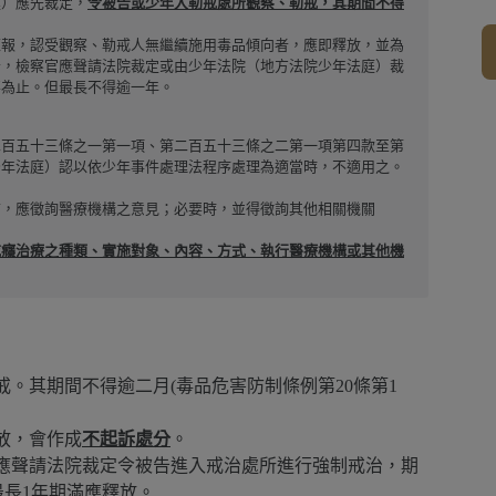
庭）應先裁定，
令被告或少年入勒戒處所觀察、勒戒，其期間不得
陳報，認受觀察、勒戒人無繼續施用毒品傾向者，應即釋放，並為
者，檢察官應聲請法院裁定或由少年法院（地方法院少年法庭）裁
要為止。但最長不得逾一年。
二百五十三條之一第一項、第二百五十三條之二第一項第四款至第
少年法庭）認以依少年事件處理法程序處理為適當時，不適用之。
前，應徵詢醫療機構之意見；必要時，並得徵詢其他相關機關
戒癮治療之種類、實施對象、內容、方式、執行醫療機構或其他機
。其期間不得逾二月(毒品危害防制條例第20條第1
放，會作成
不起訴處分
。
應聲請法院裁定令被告進入戒治處所進行強制戒治，期
最長1年期滿應釋放。