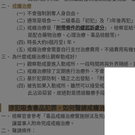
戒癮治療
不會強制剝奪人身自由。
通常是吸食一、二級毒品「初犯」及「3年後再犯
戒癮治療是「
附帶條件的緩起訴處分
」，檢察官給
是配合藥物治療、心理治療、毒品檢驗等)。
時長大約6個月至1 年。
戒癮治療會需要自行支付治療費用，不過費用有機
為什麼戒癮治療比觀察勒戒好?
觀察勒戒要進入勒戒所，一段時間將與外界隔絕，
戒癮治療除了定期進行治療外，不會影響生活，且
基於犯罪防制、矯正之出發點，「附命完成戒癮治
被告如果入勒戒所，雖然可以接受戒毒等教育課程
此沾染惡習，故絕對是透過醫療手段支持的戒癮治
涉犯吸食毒品犯罪，如何聲請戒癮治療不用坐牢
檢察官會參考「毒品戒癮治療實施辦法及完成治療認定標
讓當事人附命完成戒癮治療。
聲請條件：