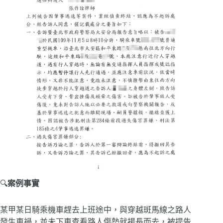
🔍
案例事實
某甲某日騎乘機車趕去上班途中，與穿越斑馬線之路人
發生車禍，並未下車查看路人傷勢就揚長而去，被提告