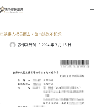
跳
至
主
要
內
容
車禍傷人揚長而去，肇事逃逸不起訴!
張作詮律師
2024 年 3 月 15 日