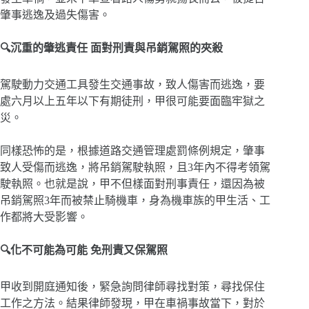
肇事逃逸及過失傷害。
🔍沉重的肇逃責任 面對刑責與吊銷駕照的夾殺
駕駛動力交通工具發生交通事故，致人傷害而逃逸，要
處六月以上五年以下有期徒刑，甲很可能要面臨牢獄之
災。
同樣恐怖的是，根據道路交通管理處罰條例規定，肇事
致人受傷而逃逸，將吊銷駕駛執照，且3年內不得考領駕
駛執照。也就是說，甲不但樣面對刑事責任，還因為被
吊銷駕照3年而被禁止騎機車，身為機車族的甲生活、工
作都將大受影響。
🔍化不可能為可能 免刑責又保駕照
甲收到開庭通知後，緊急詢問律師尋找對策，尋找保住
工作之方法。結果律師發現，甲在車禍事故當下，對於