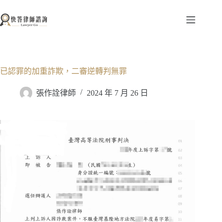
跳
至
主
要
內
容
已認罪的加重詐欺，二審逆轉判無罪
張作詮律師
2024 年 7 月 26 日