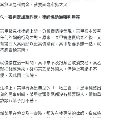
案無法易科罰金，就要面臨牢獄之災。
🔍
一審判定加重詐欺，律師協助逆轉判無罪
某甲緊急找律師上訴，分析案情後發現，某甲根本沒有
任何詐騙的行為才對。原來，某甲答應賣給某乙後，又
有第三人某丙願以更高價購買，某甲想要多賺一點，就
答應賣給某丙。
就偏偏在這一瞬間，某甲來不及跟某乙取消交易，某乙
就把錢匯進來，碰巧某乙是外國人，溝通上有諸多不
便，因此鬧上法院。
法律上，某甲行為是典型的「一物二賣」，是單純沒出
貨的民事糾紛，某甲從頭到尾都沒有想要騙人，跟加重
詐欺八竿子打不著。
然某甲在偵查及一審時，都沒有找專業的律師，造成檢