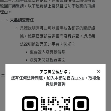
而沒有具體事證及法律依據，通常會直接被上級檢察署
駁回再議聲請，以下是實務上常見且成功率較高的再議
理由。
未盡調查責任
具體說明有哪些可以證明被告犯罪的關鍵證
據，檢察官應該要調查而沒有調查，造成無
法證明被告有犯罪事實。例如：
重要證人沒有被傳喚
沒有調閱監視器畫面
沒有囑託專業機關進行鑑定
×
需要專業協助嗎？
法律適用錯誤
您有任何法律問題，加入本網站官方LINE，取得免
若檢察官已經調查完所有證據，認定被告有
費法律諮詢
做告訴人指述之行為，但是檢察官卻認為
被告的行為不構成刑法上的犯罪行為，而
給予被告不起訴處分，例如：被告有辱罵