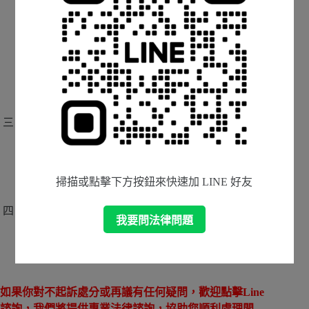
告訴人的行為，但檢察官認為不構成公然
侮辱罪或誹謗罪。
告訴人可以附上與告訴事實相近的有利判
決，具體說明原不起訴處分適用法律見解
有錯誤。
認定事實錯誤
具體說明依照相關證據，檢察官已經可以認
定被告有犯罪事實，但檢察官卻忽略或曲解
掃描或點擊下方按鈕來快速加 LINE 好友
重要證據，而給予被告有利的認定。
新事實新證據
我要問法律問題
如果有取得與告訴事實相關的新事實、新證
據，可以在聲請再議時一併提出。
如果你對不起訴處分或再議有任何疑問，歡迎點擊Line
諮詢，我們將提供專業法律諮詢，協助您順利處理問