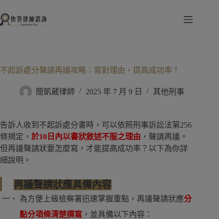
跳
至
主
要
內
容
不起訴處分聲請再議攻略：寫對理由，提高成功率！
簡凱葳律師
2025 年 7 月 9 日
其他刑事
告訴人收到不起訴處分書時，可以依照刑事訴訟法第256
條規定，
於10日內以書狀敘述不服之理由
，聲請再議。
但再議聲請狀要怎麼寫，才能提高成功率？以下為你詳
細說明。
再議聲請狀應具備內容
為方便上級檢察署迅速掌握重點，再議聲請狀應
分
點分項條清楚撰寫
，並具備以下內容：